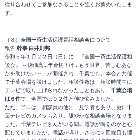
繰り合わせてご参加なさることを強くお薦めいたしま
す。
（８）全国一斉生活保護電話相談会について
報告
幹事 白井則邦
令和５年１月２２日（日）に「『全国一斉生活保護相
談会』 ～物価高…年金切下げ…もう限界、苦しむあな
たを助けたい～」が開催され、千葉でも、本会と共催
で千葉会場を設けました。相談件数は、相談時間中に
テレビで取り上げられなかったこともあり、
千葉会場
は６件
で、全国では９２件と伸び悩みました。
ただ、当日は、相談員の他に、見学者もあり、更に千
葉テレビのカメラも入り、賑やかな相談会場となりま
した。千葉テレビさんがいる間に電話が鳴るのかと心
配していましたが、電話が鳴り、さらに２回線目も埋