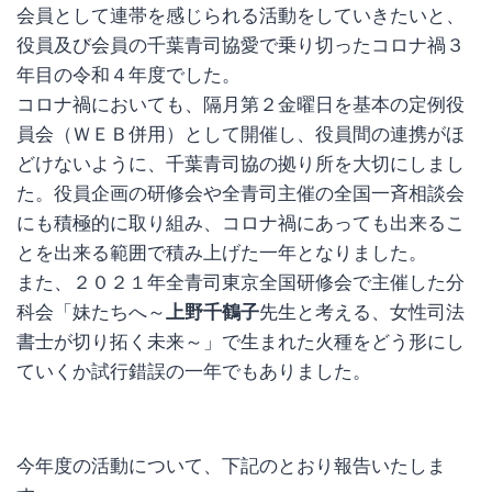
会員として連帯を感じられる活動をしていきたいと、
役員及び会員の千葉青司協愛で乗り切ったコロナ禍３
年目の令和４年度でした。
コロナ禍においても、隔月第２金曜日を基本の定例役
員会（ＷＥＢ併用）として開催し、役員間の連携がほ
どけないように、千葉青司協の拠り所を大切にしまし
た。役員企画の研修会や全青司主催の全国一斉相談会
にも積極的に取り組み、コロナ禍にあっても出来るこ
とを出来る範囲で積み上げた一年となりました。
また、２０２１年全青司東京全国研修会で主催した分
科会「妹たちへ～
上野千鶴子
先生と考える、女性司法
書士が切り拓く未来～」で生まれた火種をどう形にし
ていくか試行錯誤の一年でもありました。
今年度の活動について、下記のとおり報告いたしま