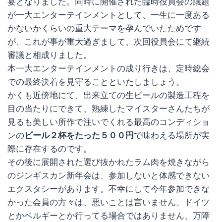
宴となりました。同時に開催された臨時役員会の議題
が一大エンターテインメントとして、一生に一度ある
かないかくらいの重大テーマを孕んでいたためです
が、これが事が重大過ぎまして、次回役員会にて継続
審議と相成りました。
本一大エンターテインメントの成り行きは、定時総会
での最終決着を見守ることといたしましょう。
かくも近傍地にて、出来立ての生ビールの製造工程を
目の当たりにできて、熟練したマイスターさんたちが
見るも美しい所作で注いでくれる最高のコンディショ
ンの
ビール２杯をたった５００円
で味わえる場所が実
際に存在するのです。
その後に展開された選び抜かれたラム肉を焼きながら
のジンギスカン新年会は、参加しないと体感できない
エクスタシーがあります。不幸にして今年参加できな
かった会員の方々は、悪いことは言いません、ドイツ
とかベルギーとか行ってる場合ではありません、万障