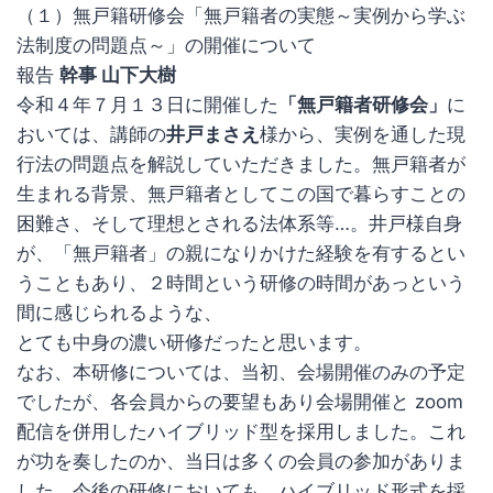
（１）無戸籍研修会「無戸籍者の実態～実例から学ぶ
法制度の問題点～」の開催について
報告
幹事 山下大樹
令和４年７月１３日に開催した
「無戸籍者研修会」
に
おいては、講師の
井戸まさえ
様から、実例を通した現
行法の問題点を解説していただきました。無戸籍者が
生まれる背景、無戸籍者としてこの国で暮らすことの
困難さ、そして理想とされる法体系等…。井戸様自身
が、「無戸籍者」の親になりかけた経験を有するとい
うこともあり、２時間という研修の時間があっという
間に感じられるような、
とても中身の濃い研修だったと思います。
なお、本研修については、当初、会場開催のみの予定
でしたが、各会員からの要望もあり会場開催と zoom
配信を併用したハイブリッド型を採用しました。これ
が功を奏したのか、当日は多くの会員の参加がありま
した。今後の研修においても、ハイブリッド形式を採