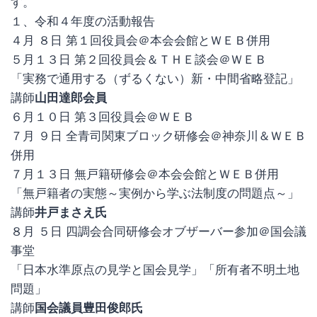
す。
１、令和４年度の活動報告
４月 ８日 第１回役員会＠本会会館とＷＥＢ併用
５月１３日 第２回役員会＆ＴＨＥ談会＠ＷＥＢ
「実務で通用する（ずるくない）新・中間省略登記」
講師
山田達郎会員
６月１０日 第３回役員会＠ＷＥＢ
７月 ９日 全青司関東ブロック研修会＠神奈川＆ＷＥＢ
併用
７月１３日 無戸籍研修会＠本会会館とＷＥＢ併用
「無戸籍者の実態～実例から学ぶ法制度の問題点～」
講師
井戸まさえ氏
８月 ５日 四調会合同研修会オブザーバー参加＠国会議
事堂
「日本水準原点の見学と国会見学」「所有者不明土地
問題」
講師
国会議員豊田俊郎氏