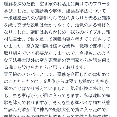
理解を深めた後、空き家の利活用に向けてのフローを
学びました。耐震診断や解体、建築基準法について、
一級建築士の久保講師ならではのきらりと光る豆知識
を織り交ぜた説明はわかりやすく、活気のある研修と
なりました。講師はあらかじめ、我らのバイブル月報
司法書士まで目を通して講義内容を考えてくださって
いました。空き家問題は様々な業界・職種で連携して
取り組んでいく必要がありますので、今後もこのよう
な司法書士以外の空き家問題の専門家からお話を伺え
る機会を設けられたらと思っております。
青司協のメンバーとして、研修を企画したのは初めて
のことだったので、9月位からは寝ても覚めても空き
家のことばかり考えていました。気分転換に外出して
も、空き家ばかりが目に入ってきます。私は趣味で短
歌を詠んでおりますが、そんな空き家ハイな精神状態
で詠んだ歌が明治神宮の短歌大会で賞に入ったので、
僭越ながらその自作の短歌をもって本件ご報告の結び