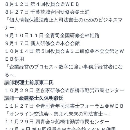
８月１２日 第４回役員会＠ＷＥＢ
８月２７日 千葉茨城合同研修会＠土浦
「個人情報保護法改正と司法書士のためのビジネスマ
ナー」
９月１０日１１日 全青司全国研修会＠姫路
９月１７日 新人研修会＠本会会館
１０月１４日 第５回役員会＆ミニ研修＠本会会館とＷ
ＥＢ併用
「企業経営のプロセス～数字に強い事務所経営者にな
る～」
講師
税理士前原東二氏
１０月２９日 空き家研修会＠船橋市勤労市民センター
講師
一級建築士久保明彦氏
１１月２７日 全青司青年司法書士フォーラム＠ＷＥＢ
「オンライン交流会～集まれ未来の司法書士～」
１１月２９日 四青会＠船橋市勤労市民センター
１２月 ９日 第６回役員会＠本会会館とＷＥＢ併用