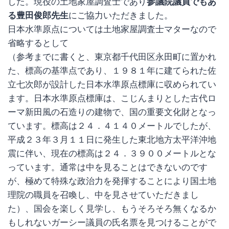
した。現役の土地家屋調査士であり
参議院議員でもあ
る豊田俊郎先生
にご協力いただきました。
日本水準原点については土地家屋調査士マターなので
省略するとして
（参考までに書くと、東京都千代田区永田町に置かれ
た、標高の基準点であり、１９８１年に建てられた佐
立七次郎が設計した日本水準原点標庫に収められてい
ます。日本水準原点標庫は、こじんまりとした古代ロ
ーマ新田風の石造りの建物で、国の重要文化財となっ
ています。標高は２４．４１４０メートルでしたが、
平成２３年３月１１日に発生した東北地方太平洋沖地
震に伴い、現在の標高は２４．３９００メートルとな
っています。通常は中を見ることはできないのです
が、極めて特殊な政治力を発揮することにより国土地
理院の職員を召喚し、中を見させていただきまし
た）、国会を楽しく見学し、もうそろそろ無くなるか
もしれないガーシー議員の氏名票を見つけることがで