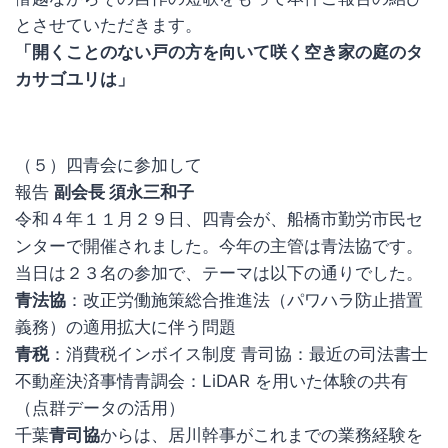
とさせていただきます。
「開くことのない戸の方を向いて咲く空き家の庭のタ
カサゴユリは」
（５）四青会に参加して
報告
副会長 須永三和子
令和４年１１月２９日、四青会が、船橋市勤労市民セ
ンターで開催されました。今年の主管は青法協です。
当日は２３名の参加で、テーマは以下の通りでした。
青法協
：改正労働施策総合推進法（パワハラ防止措置
義務）の適用拡大に伴う問題
青税
：消費税インボイス制度 青司協：最近の司法書士
不動産決済事情青調会：LiDAR を用いた体験の共有
（点群データの活用）
千葉
青司協
からは、居川幹事がこれまでの業務経験を