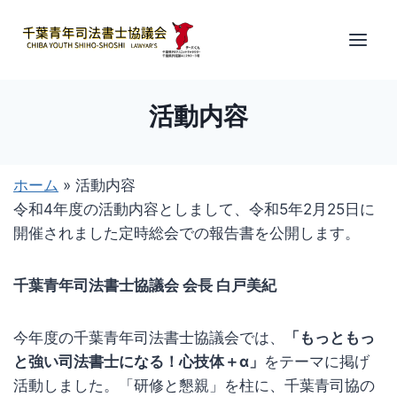
Skip
to
content
活動内容
ホーム
»
活動内容
令和4年度の活動内容としまして、令和5年2月25日に
開催されました定時総会での報告書を公開します。
千葉青年司法書士協議会 会長 白戸美紀
今年度の千葉青年司法書士協議会では、
「もっともっ
と強い司法書士になる！心技体＋α」
をテーマに掲げ
活動しました。「研修と懇親」を柱に、千葉青司協の