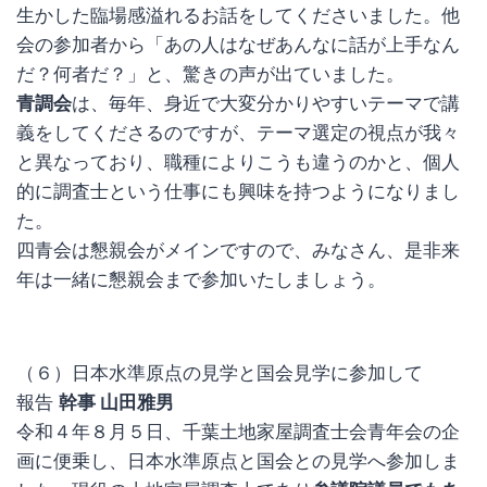
生かした臨場感溢れるお話をしてくださいました。他
会の参加者から「あの人はなぜあんなに話が上手なん
だ？何者だ？」と、驚きの声が出ていました。
青調会
は、毎年、身近で大変分かりやすいテーマで講
義をしてくださるのですが、テーマ選定の視点が我々
と異なっており、職種によりこうも違うのかと、個人
的に調査士という仕事にも興味を持つようになりまし
た。
四青会は懇親会がメインですので、みなさん、是非来
年は一緒に懇親会まで参加いたしましょう。
（６）日本水準原点の見学と国会見学に参加して
報告
幹事 山田雅男
令和４年８月５日、千葉土地家屋調査士会青年会の企
画に便乗し、日本水準原点と国会との見学へ参加しま